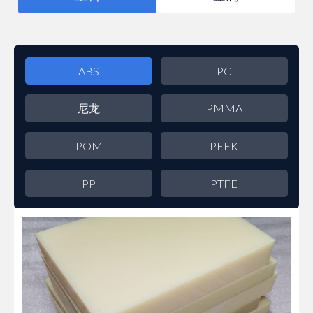
ABS
PC
尼龙
PMMA
POM
PEEK
PP
PTFE