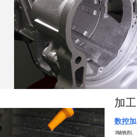
加工
数控加
3轴铣削