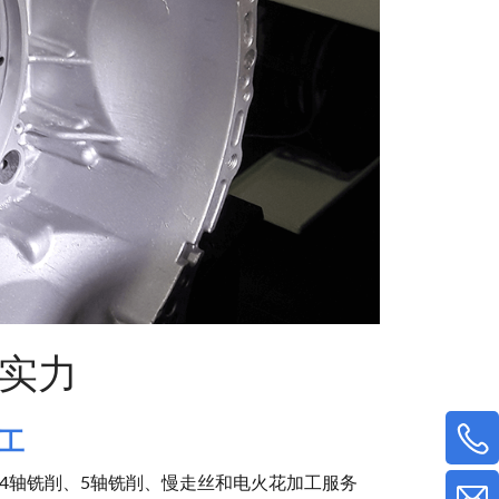
实力
工
、4轴铣削、5轴铣削、慢走丝和电火花加工服务