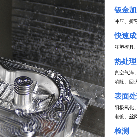
钣金加
冲压、折
快速成
注塑模具
热处理
真空气淬
消除、回
表面处
阳极氧化
电镀、丝
检测